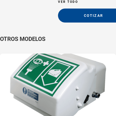
VER TODO
La unidad ofrece
resistencia química y a
COTIZAR
los rayos UV, así como
una excelente
durabilidad gracias a su
OTROS MODELOS
construcción en ABS.
Sus difusores aireados
de alto caudal mejoran
la acción de lavado.
Cumple los requisitos
de las normas EN15154
y ANSI Z358.1-2014,
garantizando un lavado
continuo de 12 litros por
minuto. Si es necesario,
el caudal se puede
modificar mediante la