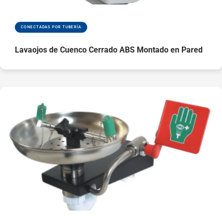
válvula reguladora de
tres puntas situada en
el lateral de la unidad.
CONECTADAS POR TUBERÍA
La cubeta con
Lavaojos de Cuenco Cerrado ABS Montado en Pared
tapa impide que
contaminantes
externos como el
polvo y los
residuos dañen
los difusores
lavaojos
Gran pictograma
universal en la
parte frontal de la
unidad para una
mayor visibilidad
Cumple los
requisitos de las