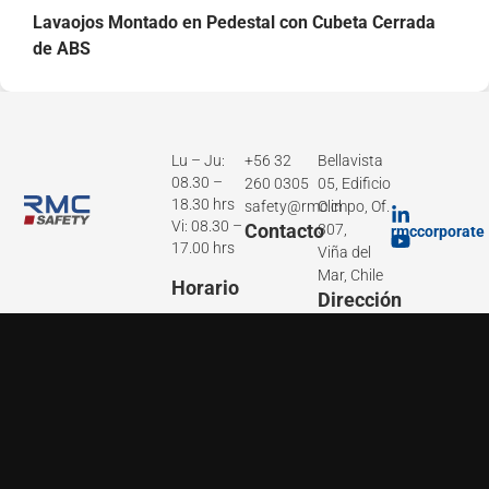
Lavaojos Montado en Pedestal con Cubeta Cerrada
de ABS
Lu – Ju:
+56 32
Bellavista
08.30 –
260 0305
05, Edificio
18.30 hrs
safety@rmc.cl
Olimpo, Of.
Vi: 08.30 –
Contacto
307,
rmccorporate
17.00 hrs
Viña del
Mar, Chile
Horario
Dirección