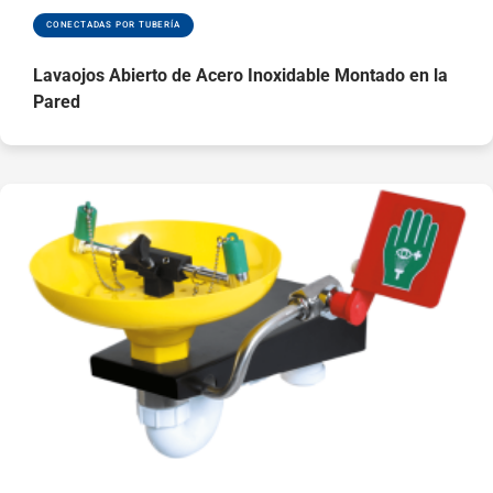
normas EN y ANSI,
CONECTADAS POR TUBERÍA
y cuenta con la
certificación
Lavaojos Abierto de Acero Inoxidable Montado en la
DVGW
Pared
Ver piezas de
repuesto