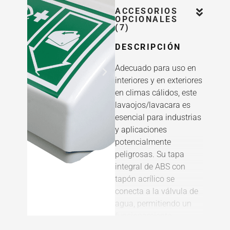
ACCESORIOS
OPCIONALES
(7)
DESCRIPCIÓN
Adecuado para uso en
interiores y en exteriores
en climas cálidos, este
lavaojos/lavacara es
esencial para industrias
y aplicaciones
potencialmente
peligrosas. Su tapa
integral de ABS con
tapón acrílico se
conecta a la válvula de
agua, permitiendo un
funcionamiento
automático al bajarla.