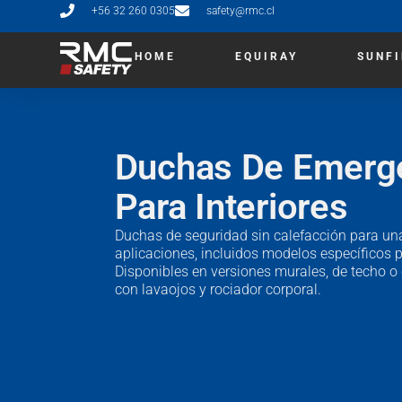
+56 32 260 0305
safety@rmc.cl
HOME
EQUIRAY
SUNF
Duchas De Emerg
Para Interiores
Duchas de seguridad sin calefacción para u
aplicaciones, incluidos modelos específicos p
Disponibles en versiones murales, de techo 
con lavaojos y rociador corporal.