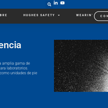
IBRE
HUGHES SAFETY
WEARIN`
CO
encia
na amplia gama de
ara laboratorios.
o como unidades de pie