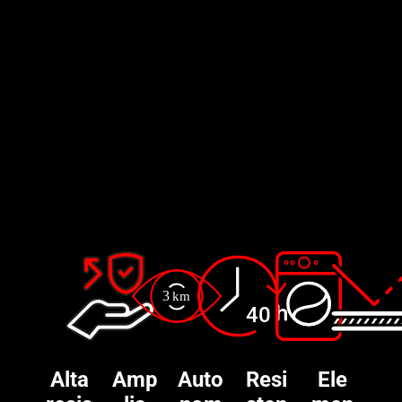
3
k
m
40
Alta
Amp
Auto
Resi
Ele