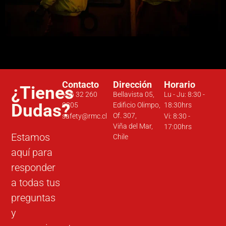
Contacto
Dirección
Horario
¿Tienes
+56 32 260
Bellavista 05,
Lu - Ju: 8:30 -
Dudas?
0305
Edificio Olimpo,
18:30hrs
Of. 307,
safety@rmc.cl
Vi: 8:30 -
Viña del Mar,
17:00hrs
Estamos
Chile
aquí para
responder
a todas tus
preguntas
y