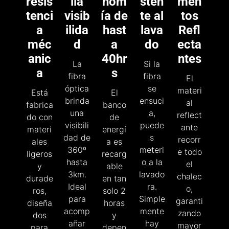
resis
lia
nom
sten
men
tenci
visib
ía de
te al
tos
a
ilida
hast
lava
Refl
méc
d
a
do
ecta
anic
40hr
ntes​
La
Si la
a
s
fibra
fibra
El
óptica
se
materi
Está
El
brinda
ensuci
al
fabrica
banco
una
a,
reflect
do con
de
visibili
puede
ante
materi
energí
dad de
s
recorr
ales
a es
360º
meterl
e todo
ligeros
recarg
hasta
o a la
el
y
able
3km.
lavado
chalec
durade
en tan
Ideal
ra.
o,
ros,
solo 2
para
Simple
garanti
diseña
horas
acomp
mente
zando
dos
y
añar
hay
mayor
para
depen