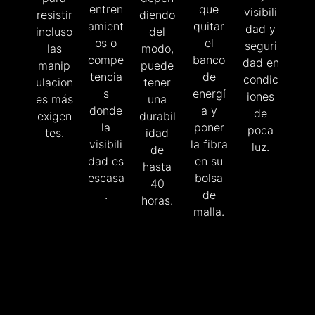
entren
que
visibili
resistir
diendo
amient
quitar
dad y
incluso
del
os o
el
seguri
las
modo,
compe
banco
dad en
manip
puede
tencia
de
condic
ulacion
tener
s
energí
iones
es más
una
donde
a y
de
exigen
durabil
la
poner
poca
tes.
idad
visibili
la fibra
luz.
de
dad es
en su
hasta
escasa
bolsa
40
.
de
horas.
malla.