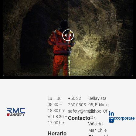
Lu – Ju:
+56 32
Bellavista
08.30 –
260 0305
05, Edificio
18.30 hrs
safety@rmc.cl
Olimpo, Of.
Vi: 08.30 –
Contacto
307,
rmccorporate
17.00 hrs
Viña del
Mar, Chile
Horario