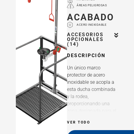
ÁREAS PELIGROSAS
ACABADO
ACERO INOXIDABLE
ACCESORIOS
OPCIONALES
(14)
DESCRIPCIÓN
Un único marco
protector de acero
inoxidable se acopla a
esta ducha combinada
y la rodea,
proporcionando una
zona designada para el
equipo de seguridad.
VER TODO
Las barandillas ofrecen