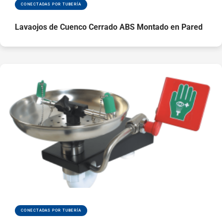
alrededor del
CONECTADAS POR TUBERÍA
equipo de
Lavaojos de Cuenco Cerrado ABS Montado en Pared
seguridad,
ayudando a evitar
que se obstruya
Accionamiento de
la ducha con
maneta de fácil
agarre y lavaojos
con placa de
empuje para
facilitar su uso en
caso de
emergencia
Las cubiertas
antipolvo
protegen los
difusores lavaojos
CONECTADAS POR TUBERÍA
del polvo y la