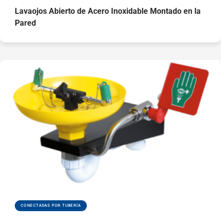
suciedad cuando
Lavaojos Abierto de Acero Inoxidable Montado en la
no se utilizan
Pared
Cumple los
requisitos de las
normas EN y ANSI
CONECTADAS POR TUBERÍA