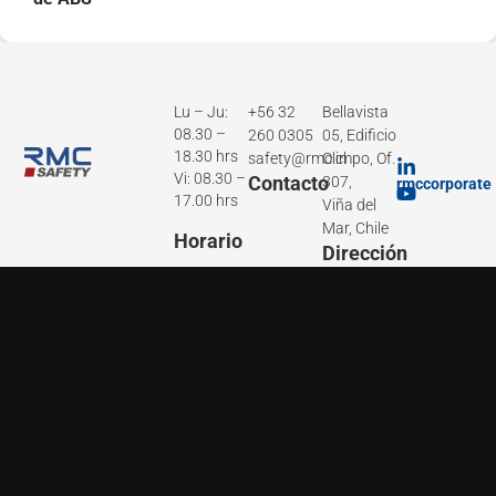
Lu – Ju:
+56 32
Bellavista
08.30 –
260 0305
05, Edificio
18.30 hrs
safety@rmc.cl
Olimpo, Of.
Vi: 08.30 –
Contacto
307,
rmccorporate
17.00 hrs
Viña del
Mar, Chile
Horario
Dirección