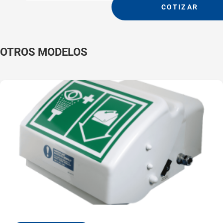
un apoyo adicional a
COTIZAR
los heridos cuando se
acercan a la ducha de
emergencia y a la
OTROS MODELOS
unidad
lavaojos/lavacara en
caso de emergencia.
Diseñada para cumplir
las normas EN y ANSI,
la ducha proporciona
un caudal de 76 litros
de agua por minuto y el
lavaojos, 12 litros por
minuto.
El marco de
protección actúa
como zona de
demarcación