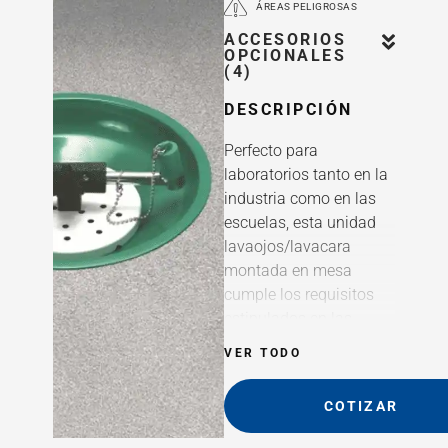
ÁREAS PELIGROSAS
ACCESORIOS
OPCIONALES
(4)
DESCRIPCIÓN
Perfecto para
laboratorios tanto en la
industria como en las
escuelas, esta unidad
lavaojos/lavacara
montada en mesa
cumple los requisitos
estipulados en las
normas EN15154 y
VER TODO
ANSI Z358.1-2014.
Cuando el espacio en el
COTIZAR
suelo es escaso, este
modelo de sobremesa