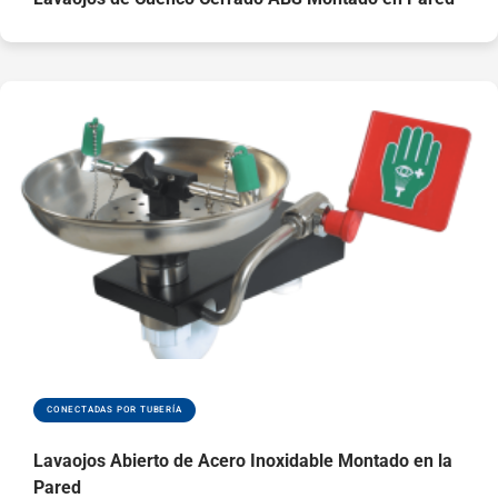
boquillas de
pulverización y los
chorros de agua
las levantan al
funcionar
Cumple los
requisitos de las
normas EN y ANSI
Ver piezas de
repuesto
CONECTADAS POR TUBERÍA
Lavaojos Abierto de Acero Inoxidable Montado en la
Pared