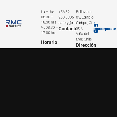
Lu – Ju:
+56 32
Bellavista
08.30 –
260 0305
05, Edificio
18.30 hrs
safety@rmc.cl
Olimpo, Of.
Vi: 08.30 –
Contacto
307,
rmccorporate
17.00 hrs
Viña del
Mar, Chile
Horario
Dirección