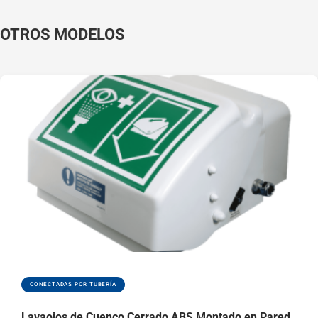
es una útil solución
para los colaboradores
OTROS MODELOS
con riesgo de
contaminación por
derrames accidentales.
Solución de
sobremesa que
ahorra espacio en
el laboratorio
Acabado de
poliéster en polvo
verde fácil de
limpiar, perfecto
para el entorno de
laboratorio
Las cubiertas
CONECTADAS POR TUBERÍA
antipolvo
protegen las
Lavaojos de Cuenco Cerrado ABS Montado en Pared