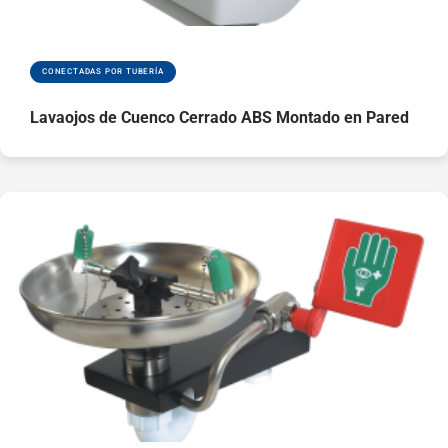
flujo constante de
agua durante más
de 1 minuto y
CONECTADAS POR TUBERÍA
medio
El cilindro
Lavaojos de Cuenco Cerrado ABS Montado en Pared
revestido de
polipropileno y el
bastidor de acero
inoxidable están
recubiertos de
pintura en polvo
para una mayor
protección y
durabilidad
Activación
sencilla de la
ducha mediante la
palanca manual,