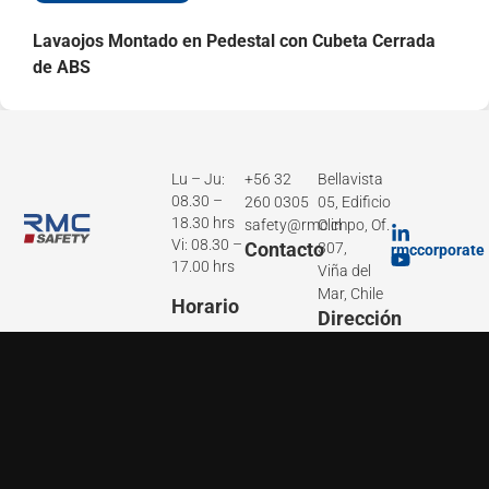
Lavaojos Montado en Pedestal con Cubeta Cerrada
de ABS
Lu – Ju:
+56 32
Bellavista
08.30 –
260 0305
05, Edificio
18.30 hrs
safety@rmc.cl
Olimpo, Of.
Vi: 08.30 –
Contacto
307,
rmccorporate
17.00 hrs
Viña del
Mar, Chile
Horario
Dirección