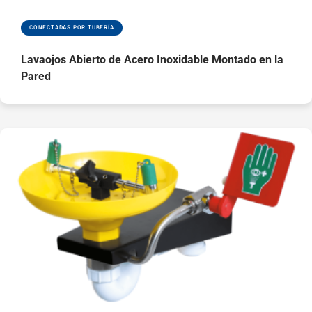
mientras que el
lavaojos se activa
CONECTADAS POR TUBERÍA
al levantar la tapa
El lavaojos ABS
Lavaojos Abierto de Acero Inoxidable Montado en la
con tapa protege
Pared
la taza y los
difusores del
polvo y residuos
Disponibles
chaquetas
retroadaptables
aisladas o
calefactadas
Ver piezas de
repuesto