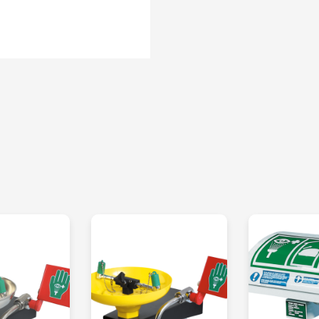
cuando se activa 
barra de tiro
El lavaojos de fác
un caudal de agua 
Ideal para climas 
Cumple los requisi