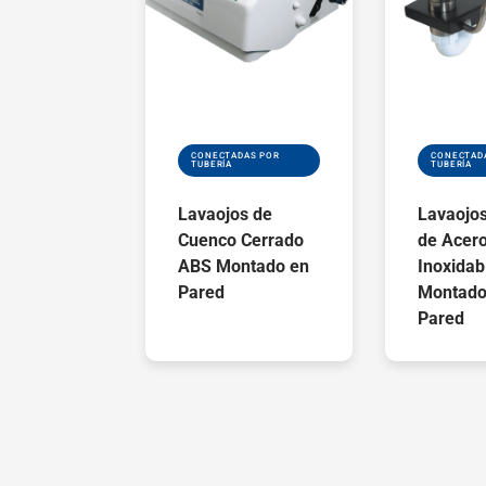
CONECTADAS POR
CONECTAD
TUBERÍA
TUBERÍA
Lavaojos de
Lavaojos
Cuenco Cerrado
de Acer
ABS Montado en
Inoxidab
Pared
Montado
Pared