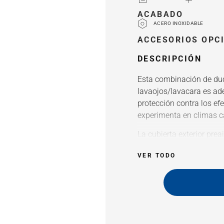
ACABADO
ACERO INOXIDABLE
ACCESORIOS OPCI
DESCRIPCIÓN
Esta combinación de du
lavaojos/lavacara es ad
protección contra los efe
experimenta en climas c
La cubierta exterior pre
radiación solar. Su tapa
VER TODO
UV del lavaojos protege l
suciedad. La ducha y el
agua estipulados tanto
ANSI Z358.1-2014.
La ducha suministr