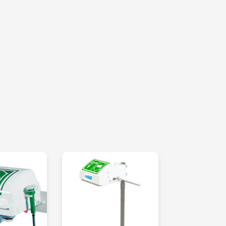
instantáneamente mediante la palanca de la
il manejo proporciona un lavado suave con
de 12 litros por minuto
cálidos que requieren protección adicional
tos de las normas EN y ANSI