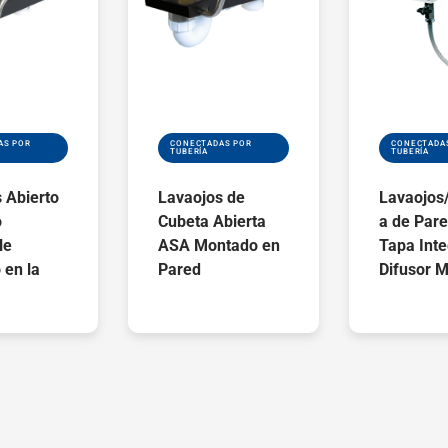
AS POR
CONECTADAS POR
CONECTADA
TUBERÍA
TUBERÍA
 Abierto
Lavaojos de
Lavaojos
o
Cubeta Abierta
a de Par
le
ASA Montado en
Tapa Inte
 en la
Pared
Difusor 