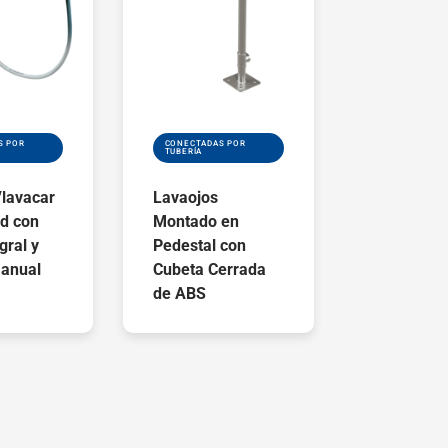
S POR
CONECTADAS POR
TUBERÍA
/lavacar
Lavaojos
ed con
Montado en
gral y
Pedestal con
Manual
Cubeta Cerrada
de ABS