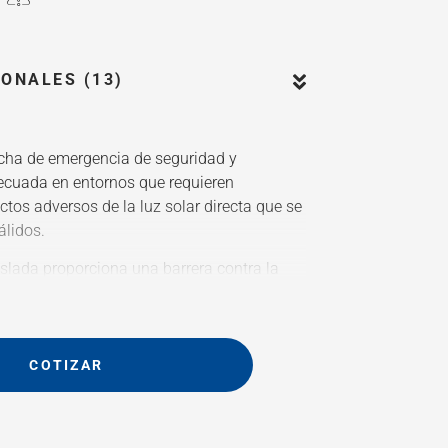
ONALES (13)
cha de emergencia de seguridad y
ecuada en entornos que requieren
ctos adversos de la luz solar directa que se
álidos.
aislada proporciona una barrera contra la
 es resistente a productos químicos y rayos
a taza y los difusores del polvo y la
 lavaojos cumplen los caudales mínimos de
 en la norma EN15154 como en la norma
COTIZAR
a 76 litros por minuto de agua potable