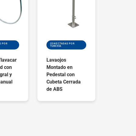
S POR
CONECTADAS POR
TUBERÍA
/lavacar
Lavaojos
ed con
Montado en
gral y
Pedestal con
Manual
Cubeta Cerrada
de ABS