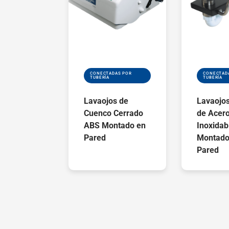
CONECTADAS POR
CONECTAD
TUBERÍA
TUBERÍA
Lavaojos de
Lavaojos
Cuenco Cerrado
de Acer
ABS Montado en
Inoxidab
Pared
Montado
Pared