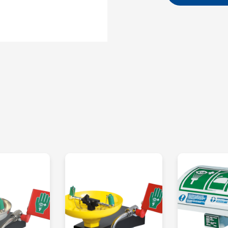
Activación sencill
mientras que el lav
El lavaojos ABS con
polvo y la sucieda
Hay disponible una
sin cubierta
Ver piezas de repu