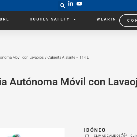
IBRE
HUGHES SAFETY
WEARIN`
CO
noma Móvil con Lavaojos y Cubierta Aislante – 114 L
a Autónoma Móvil con Lavaoj
IDÓNEO
CLIMAS CÁLIDOS
CLI