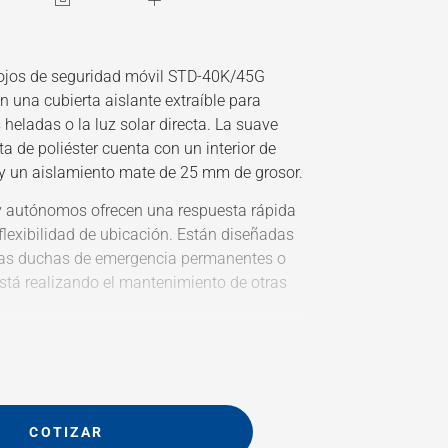
aojos de seguridad móvil STD-40K/45G
n una cubierta aislante extraíble para
 heladas o la luz solar directa. La suave
a de poliéster cuenta con un interior de
a y un aislamiento mate de 25 mm de grosor.
y autónomos ofrecen una respuesta rápida
flexibilidad de ubicación. Están diseñadas
as duchas de emergencia permanentes o
stá realizando el mantenimiento de otras
4 litros proporciona un flujo constante de
de 1 minuto y medio
do de polipropileno y el bastidor de acero
ecubiertos de pintura en polvo para una
COTIZAR
 durabilidad