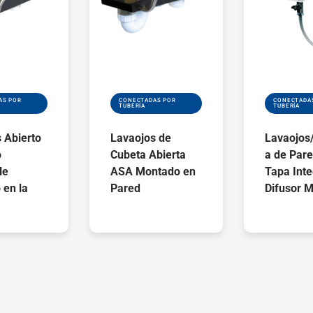
AS POR
CONECTADAS POR
CONECTADA
TUBERÍA
TUBERÍA
 Abierto
Lavaojos de
Lavaojos
o
Cubeta Abierta
a de Par
le
ASA Montado en
Tapa Inte
 en la
Pared
Difusor 