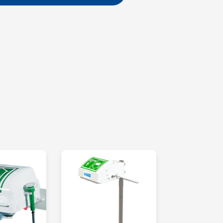
a de la ducha mediante la palanca manual,
aojos se activa al levantar la tapa
 tapa protege la taza y los difusores del
d
 cubierta calefactada, así como un modelo
esto