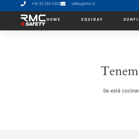
+56 32 260 0305
safety@rmc.cl
HOME
EQUIRAY
SUNF
Tenemo
Se está cocinan