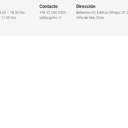
Contacto
Dirección
8.30 – 18.30 hrs
+56 32 260 0305
Bellavista 05, Edificio Olimpo, Of. 
– 17.00 hrs
safety@rmc.cl
Viña del Mar, Chile